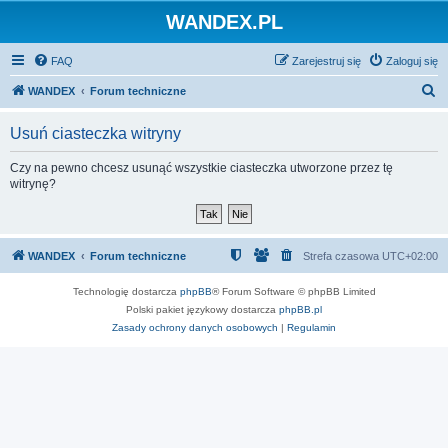
WANDEX.PL
FAQ
Zarejestruj się
Zaloguj się
S
WANDEX
Forum techniczne
z
Usuń ciasteczka witryny
u
k
Czy na pewno chcesz usunąć wszystkie ciasteczka utworzone przez tę
witrynę?
a
j
WANDEX
Forum techniczne
Strefa czasowa
UTC+02:00
Technologię dostarcza
phpBB
® Forum Software © phpBB Limited
Polski pakiet językowy dostarcza
phpBB.pl
Zasady ochrony danych osobowych
|
Regulamin