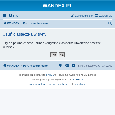
WANDEX.PL
FAQ
Zarejestruj się
Zaloguj się
S
WANDEX
Forum techniczne
z
Usuń ciasteczka witryny
u
k
Czy na pewno chcesz usunąć wszystkie ciasteczka utworzone przez tę
witrynę?
a
j
WANDEX
Forum techniczne
Strefa czasowa
UTC+02:00
Technologię dostarcza
phpBB
® Forum Software © phpBB Limited
Polski pakiet językowy dostarcza
phpBB.pl
Zasady ochrony danych osobowych
|
Regulamin