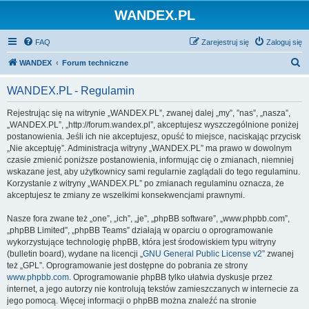
WANDEX.PL
FAQ
Zarejestruj się
Zaloguj się
S
WANDEX
Forum techniczne
z
WANDEX.PL - Regulamin
u
k
Rejestrując się na witrynie „WANDEX.PL”, zwanej dalej „my”, ”nas”, „nasza”,
„WANDEX.PL”, „http://forum.wandex.pl”, akceptujesz wyszczególnione poniżej
a
postanowienia. Jeśli ich nie akceptujesz, opuść to miejsce, naciskając przycisk
j
„Nie akceptuję”. Administracja witryny „WANDEX.PL” ma prawo w dowolnym
czasie zmienić poniższe postanowienia, informując cię o zmianach, niemniej
wskazane jest, aby użytkownicy sami regularnie zaglądali do tego regulaminu.
Korzystanie z witryny „WANDEX.PL” po zmianach regulaminu oznacza, że
akceptujesz te zmiany ze wszelkimi konsekwencjami prawnymi.
Nasze fora zwane też „one”, „ich”, „je”, „phpBB software”, „www.phpbb.com”,
„phpBB Limited”, „phpBB Teams” działają w oparciu o oprogramowanie
wykorzystujące technologię phpBB, która jest środowiskiem typu witryny
(bulletin board), wydane na licencji „
GNU General Public License v2
” zwanej
też „GPL”. Oprogramowanie jest dostępne do pobrania ze strony
www.phpbb.com
. Oprogramowanie phpBB tylko ułatwia dyskusje przez
internet, a jego autorzy nie kontrolują tekstów zamieszczanych w internecie za
jego pomocą. Więcej informacji o phpBB można znaleźć na stronie