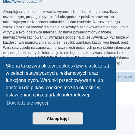
https://www.phpbb.com/
.
Akceptujesz zakaz publikowania wypowiedzi o charakterze obraźliwym,
oszczerczym, propagującym treści niezgodne z polskim prawem lub
naruszającym cudze prawa autorskie i dobra osobiste. Naruszenie tego
zakazu może skutkować dla ciebie całkowitym zablokowaniem dostępu do tej
witryny, a twój dostawca internetu zostanie powiadomiony o twoim
niewłaściwym zachowaniu. Wyrażasz zgodę na to, że „WANDEX.PL” może w
każdej chwili usunąć, zmienić, przenieść lub zamknąć każdy twój temat, post.
Wyrażasz zgodę na zapisywanie wszystkich podanych przez ciebie informacji
w naszej bazie danych. Informacje te nie będą przekazywane nikomu bez
twojej zgody, ale ani „WANDEX.PL”, ani phpBB nie ponosi odpowiedzialności
za włamania do witryny, podczas których może dojść do kradzieży danych.
Strona ta używa plików cookies (tzw. ciasteczka)
w celach statystycznych, reklamowych oraz
WANDEX
Forum techniczne
Strefa czasowa
UTC+02:00
funkcjonalnych. Warunki przechowywania lub
dostępu do plików cookies można określić w
Technologię dostarcza
phpBB
® Forum Software © phpBB Limited
Polski pakiet językowy dostarcza
phpBB.pl
ustawieniach przeglądarki internetowej.
Zasady ochrony danych osobowych
|
Regulamin
Dowiedz się więcej
Akceptuję!