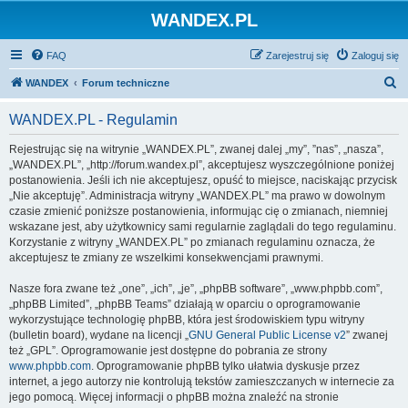
WANDEX.PL
FAQ
Zarejestruj się
Zaloguj się
S
WANDEX
Forum techniczne
z
WANDEX.PL - Regulamin
u
k
Rejestrując się na witrynie „WANDEX.PL”, zwanej dalej „my”, ”nas”, „nasza”,
„WANDEX.PL”, „http://forum.wandex.pl”, akceptujesz wyszczególnione poniżej
a
postanowienia. Jeśli ich nie akceptujesz, opuść to miejsce, naciskając przycisk
j
„Nie akceptuję”. Administracja witryny „WANDEX.PL” ma prawo w dowolnym
czasie zmienić poniższe postanowienia, informując cię o zmianach, niemniej
wskazane jest, aby użytkownicy sami regularnie zaglądali do tego regulaminu.
Korzystanie z witryny „WANDEX.PL” po zmianach regulaminu oznacza, że
akceptujesz te zmiany ze wszelkimi konsekwencjami prawnymi.
Nasze fora zwane też „one”, „ich”, „je”, „phpBB software”, „www.phpbb.com”,
„phpBB Limited”, „phpBB Teams” działają w oparciu o oprogramowanie
wykorzystujące technologię phpBB, która jest środowiskiem typu witryny
(bulletin board), wydane na licencji „
GNU General Public License v2
” zwanej
też „GPL”. Oprogramowanie jest dostępne do pobrania ze strony
www.phpbb.com
. Oprogramowanie phpBB tylko ułatwia dyskusje przez
internet, a jego autorzy nie kontrolują tekstów zamieszczanych w internecie za
jego pomocą. Więcej informacji o phpBB można znaleźć na stronie