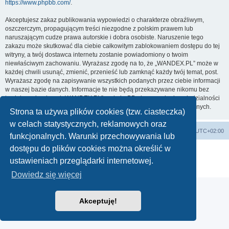
https://www.phpbb.com/
.
Akceptujesz zakaz publikowania wypowiedzi o charakterze obraźliwym,
oszczerczym, propagującym treści niezgodne z polskim prawem lub
naruszającym cudze prawa autorskie i dobra osobiste. Naruszenie tego
zakazu może skutkować dla ciebie całkowitym zablokowaniem dostępu do tej
witryny, a twój dostawca internetu zostanie powiadomiony o twoim
niewłaściwym zachowaniu. Wyrażasz zgodę na to, że „WANDEX.PL” może w
każdej chwili usunąć, zmienić, przenieść lub zamknąć każdy twój temat, post.
Wyrażasz zgodę na zapisywanie wszystkich podanych przez ciebie informacji
w naszej bazie danych. Informacje te nie będą przekazywane nikomu bez
twojej zgody, ale ani „WANDEX.PL”, ani phpBB nie ponosi odpowiedzialności
za włamania do witryny, podczas których może dojść do kradzieży danych.
Strona ta używa plików cookies (tzw. ciasteczka)
w celach statystycznych, reklamowych oraz
WANDEX
Forum techniczne
Strefa czasowa
UTC+02:00
funkcjonalnych. Warunki przechowywania lub
dostępu do plików cookies można określić w
Technologię dostarcza
phpBB
® Forum Software © phpBB Limited
Polski pakiet językowy dostarcza
phpBB.pl
ustawieniach przeglądarki internetowej.
Zasady ochrony danych osobowych
|
Regulamin
Dowiedz się więcej
Akceptuję!