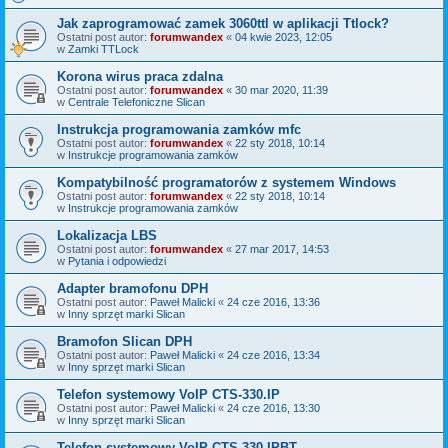
Jak zaprogramować zamek 3060ttl w aplikacji Ttlock?
Ostatni post autor:
forumwandex
«
04 kwie 2023, 12:05
w
Zamki TTLock
Korona wirus praca zdalna
Ostatni post autor:
forumwandex
«
30 mar 2020, 11:39
w
Centrale Telefoniczne Slican
Instrukcja programowania zamków mfc
Ostatni post autor:
forumwandex
«
22 sty 2018, 10:14
w
Instrukcje programowania zamków
Kompatybilność programatorów z systemem Windows
Ostatni post autor:
forumwandex
«
22 sty 2018, 10:14
w
Instrukcje programowania zamków
Lokalizacja LBS
Ostatni post autor:
forumwandex
«
27 mar 2017, 14:53
w
Pytania i odpowiedzi
Adapter bramofonu DPH
Ostatni post autor:
Paweł Malicki
«
24 cze 2016, 13:36
w
Inny sprzęt marki Slican
Bramofon Slican DPH
Ostatni post autor:
Paweł Malicki
«
24 cze 2016, 13:34
w
Inny sprzęt marki Slican
Telefon systemowy VoIP CTS-330.IP
Ostatni post autor:
Paweł Malicki
«
24 cze 2016, 13:30
w
Inny sprzęt marki Slican
Telefon systemowy VoIP CTS-330.IPBT