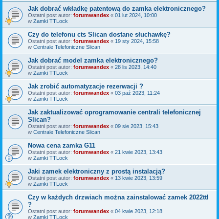
Jak dobrać wkładkę patentową do zamka elektronicznego?
Ostatni post autor:
forumwandex
«
01 lut 2024, 10:00
w
Zamki TTLock
Czy do telefonu cts Slican dostane słuchawkę?
Ostatni post autor:
forumwandex
«
19 sty 2024, 15:58
w
Centrale Telefoniczne Slican
Jak dobrać model zamka elektronicznego?
Ostatni post autor:
forumwandex
«
28 lis 2023, 14:40
w
Zamki TTLock
Jak zrobić automatyzacje rezerwacji ?
Ostatni post autor:
forumwandex
«
03 paź 2023, 11:24
w
Zamki TTLock
Jak zaktualizować oprogramowanie centrali telefonicznej
Slican?
Ostatni post autor:
forumwandex
«
09 sie 2023, 15:43
w
Centrale Telefoniczne Slican
Nowa cena zamka G11
Ostatni post autor:
forumwandex
«
21 kwie 2023, 13:43
w
Zamki TTLock
Jaki zamek elektroniczny z prostą instalacją?
Ostatni post autor:
forumwandex
«
13 kwie 2023, 13:59
w
Zamki TTLock
Czy w każdych drzwiach można zainstalować zamek 2022ttl
?
Ostatni post autor:
forumwandex
«
04 kwie 2023, 12:18
w
Zamki TTLock