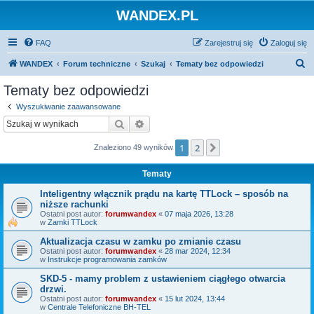
WANDEX.PL
FAQ
Zarejestruj się
Zaloguj się
S
WANDEX
Forum techniczne
Szukaj
Tematy bez odpowiedzi
z
Tematy bez odpowiedzi
u
Wyszukiwanie zaawansowane
k
Szukaj
Wyszukiwanie zaawansowane
a
1
2
Następna
Znaleziono 49 wyników
j
Tematy
Inteligentny włącznik prądu na kartę TTLock – sposób na
niższe rachunki
Ostatni post autor:
forumwandex
«
07 maja 2026, 13:28
w
Zamki TTLock
Aktualizacja czasu w zamku po zmianie czasu
Ostatni post autor:
forumwandex
«
28 mar 2024, 12:34
w
Instrukcje programowania zamków
SKD-5 - mamy problem z ustawieniem ciągłego otwarcia
drzwi.
Ostatni post autor:
forumwandex
«
15 lut 2024, 13:44
w
Centrale Telefoniczne BH-TEL