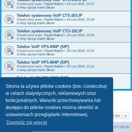
Ostatni post autor:
Paweł Malicki
«
24 cze 2016, 13:27
w
Inny sprzęt marki Slican
Telefon systemowy VoIP CTS-203.IP
Ostatni post autor:
Paweł Malicki
«
24 cze 2016, 13:18
w
Inny sprzęt marki Slican
Telefon systemowy VoIP CTS-102.IP
Ostatni post autor:
Paweł Malicki
«
24 cze 2016, 13:15
w
Inny sprzęt marki Slican
Telefon VoIP VPS-840P (SIP)
Ostatni post autor:
Paweł Malicki
«
24 cze 2016, 13:13
w
Inny sprzęt marki Slican
Telefon VoIP VPS-804P (SIP)
Ostatni post autor:
Paweł Malicki
«
24 cze 2016, 13:12
w
Inny sprzęt marki Slican
Telefon VoIP VPS-802P (SIP)
Ostatni post autor:
Paweł Malicki
«
24 cze 2016, 13:09
w
Inny sprzęt marki Slican
Strona ta używa plików cookies (tzw. ciasteczka)
w celach statystycznych, reklamowych oraz
funkcjonalnych. Warunki przechowywania lub
1
2
Następna
Znaleziono 49 wyników
dostępu do plików cookies można określić w
ustawieniach przeglądarki internetowej.
Przejdź do
Dowiedz się więcej
WANDEX
Forum techniczne
Strefa czasowa
UTC+02:00