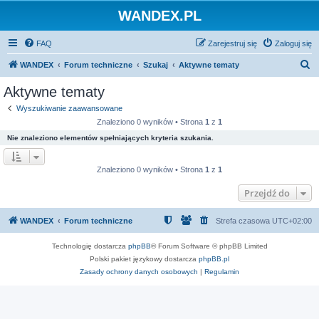
WANDEX.PL
FAQ
Zarejestruj się
Zaloguj się
S
WANDEX
Forum techniczne
Szukaj
Aktywne tematy
z
Aktywne tematy
u
Wyszukiwanie zaawansowane
k
Znaleziono 0 wyników • Strona
1
z
1
a
Nie znaleziono elementów spełniających kryteria szukania.
j
Znaleziono 0 wyników • Strona
1
z
1
Przejdź do
WANDEX
Forum techniczne
Strefa czasowa
UTC+02:00
Technologię dostarcza
phpBB
® Forum Software © phpBB Limited
Polski pakiet językowy dostarcza
phpBB.pl
Zasady ochrony danych osobowych
|
Regulamin