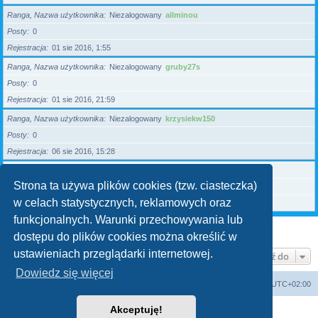
Ranga, Nazwa użytkownika
Niezalogowany
allminou
Posty
0
Rejestracja
01 sie 2016, 1:55
Ranga, Nazwa użytkownika
Niezalogowany
gruby27s
Posty
0
Rejestracja
01 sie 2016, 21:59
Ranga, Nazwa użytkownika
Niezalogowany
krzysiekw150
Posty
0
Rejestracja
06 sie 2016, 15:28
Ranga, Nazwa użytkownika
Niezalogowany
ycyperek
Strona ta używa plików cookies (tzw. ciasteczka)
Posty
0
w celach statystycznych, reklamowych oraz
Rejestracja
10 sie 2016, 22:26
funkcjonalnych. Warunki przechowywania lub
Strona
1
z
255
1
2
3
4
5
255
Następna
Użytkownicy: 6370
…
dostępu do plików cookies można określić w
ustawieniach przeglądarki internetowej.
Przejdź do
Dowiedz się więcej
WANDEX
Forum techniczne
Strefa czasowa
UTC+02:00
Akceptuję!
Technologię dostarcza
phpBB
® Forum Software © phpBB Limited