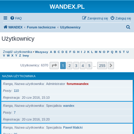
WANDEX.PL
FAQ
Zarejestruj się
Zaloguj się
S
WANDEX
Forum techniczne
Użytkownicy
z
Użytkownicy
u
k
Znajdź użytkownika
•
Wszyscy
A
B
C
D
E
F
G
H
I
J
K
L
M
N
O
P
Q
R
S
T
U
V
W
X
Y
Z
Inny
a
j
Strona
1
z
255
1
2
3
4
5
255
Następna
Użytkownicy: 6370
…
NAZWA UŻYTKOWNIKA
Ranga, Nazwa użytkownika
Administrator
forumwandex
Posty
110
Rejestracja
20 cze 2016, 15:10
Ranga, Nazwa użytkownika
Specjalista
wandex
Posty
7
Rejestracja
20 cze 2016, 15:20
Ranga, Nazwa użytkownika
Specjalista
Paweł Malicki